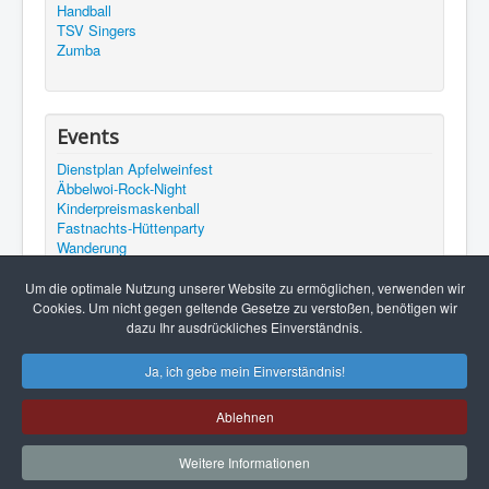
Handball
TSV Singers
Zumba
Events
Dienstplan Apfelweinfest
Äbbelwoi-Rock-Night
Kinderpreismaskenball
Fastnachts-Hüttenparty
Wanderung
Bilder von Veranstaltungen
Termine
Um die optimale Nutzung unserer Website zu ermöglichen, verwenden wir
Unser YouTube Channel
Cookies. Um nicht gegen geltende Gesetze zu verstoßen, benötigen wir
Beerfurther Apfelweinfest
dazu Ihr ausdrückliches Einverständnis.
Ja, ich gebe mein Einverständnis!
Ablehnen
© 2026 TSV 05 Beerfurth e.V.
Nach oben
Weitere Informationen